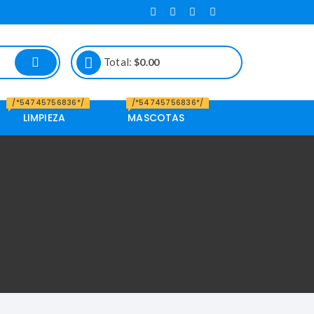
Total:
$
0.00
/*54745756836*/
/*54745756836*/
LIMPIEZA
MASCOTAS
Alimento de
Mascotas