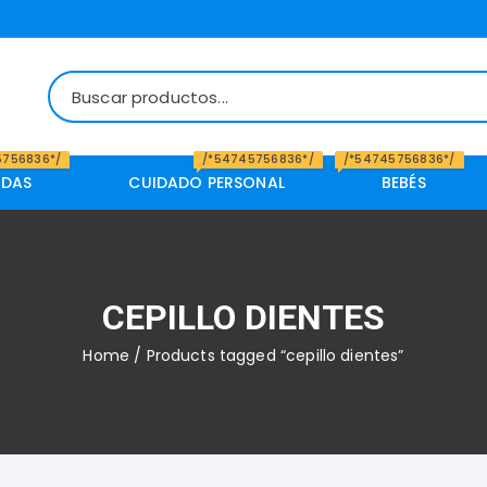
5756836*/
/*54745756836*/
/*54745756836*/
IDAS
CUIDADO PERSONAL
BEBÉS
CEPILLO DIENTES
Home
/ Products tagged “cepillo dientes”