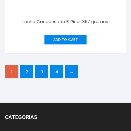
Leche Condensada El Pinar 397 gramos
ADD TO CART
1
2
3
4
→
CATEGORIAS