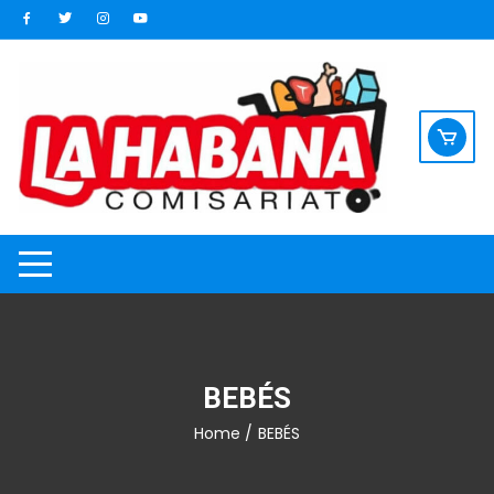
Saltar
al
contenido
BEBÉS
Home
/ BEBÉS