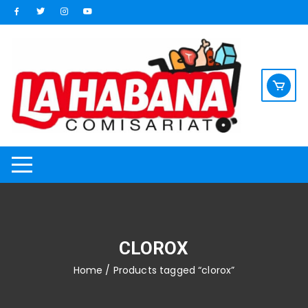
Saltar
al
contenido
CLOROX
Home
/ Products tagged “clorox”