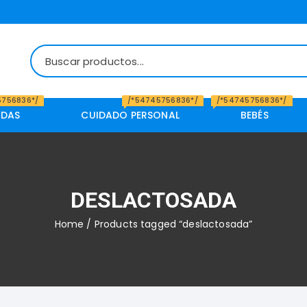
5756836*/
/*54745756836*/
/*54745756836*/
IDAS
CUIDADO PERSONAL
BEBÉS
DESLACTOSADA
Home
/ Products tagged “deslactosada”