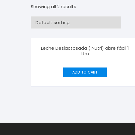
Bebidas Frías
Desodorantes Corporales
Papel
Showing all 2 results
Bebidas Calientes
Detergentes y Suavizantes
Snacks y Salsas
Cereales, Dulces y Golosinas
Leche Deslactosada ( Nutri) abre fácil 1
litro
Panadería
ADD TO CART
Lácteos y Huevos
Aceites, Vinagres y Condimentos