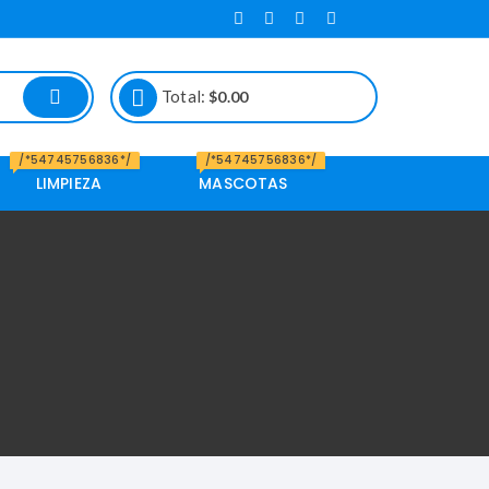
Total:
$
0.00
/*54745756836*/
/*54745756836*/
LIMPIEZA
MASCOTAS
Alimento de
Mascotas