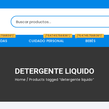
5756836*/
/*54745756836*/
/*54745756836*/
IDAS
CUIDADO PERSONAL
BEBÉS
DETERGENTE LIQUIDO
Home
/ Products tagged “detergente liquido”