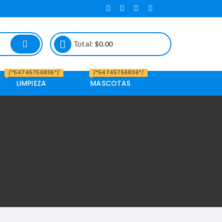
Total:
$
0.00
/*54745756836*/
/*54745756836*/
LIMPIEZA
MASCOTAS
Alimento de
Mascotas