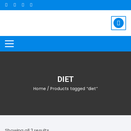
Saltar
al
contenido
DIET
Home
/ Products tagged “diet”
Showing all 2 results