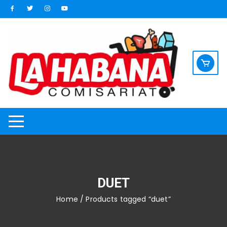
Saltar
al
contenido
DUET
Home
/ Products tagged “duet”