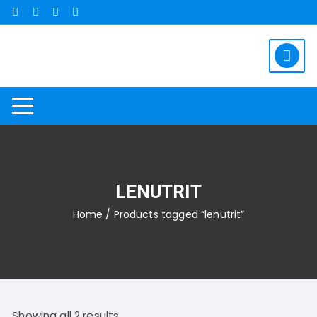
Saltar
al
contenido
LENUTRIT
Home
/ Products tagged “lenutrit”
Showing all 2 results