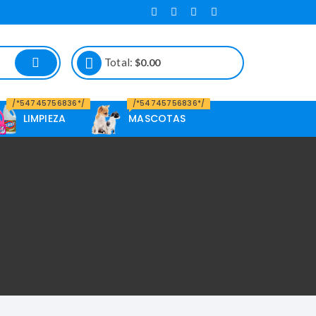
Total:
$
0.00
/*54745756836*/
/*54745756836*/
LIMPIEZA
MASCOTAS
Alimento de
Mascotas