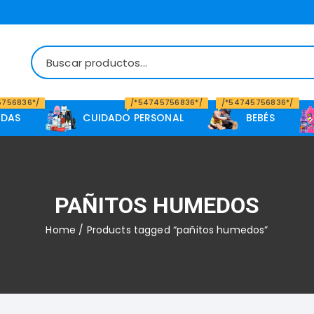
5756836*/
/*54745756836*/
/*54745756836*/
IDAS
CUIDADO PERSONAL
BEBÉS
PAÑITOS HUMEDOS
Home
/ Products tagged “pañitos humedos”