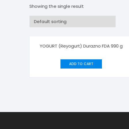
Bebidas Frías
Desodorantes Corporales
Papel
Showing the single result
Bebidas Calientes
Detergentes y Suavizantes
Snacks y Salsas
Cereales, Dulces y Golosinas
YOGURT (Reyogurt) Durazno FDA 990 g
Panadería
ADD TO CART
Lácteos y Huevos
Aceites, Vinagres y Condimentos