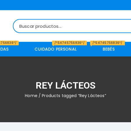
5756836*/
/*54745756836*/
/*54745756836*/
IDAS
CUIDADO PERSONAL
BEBÉS
REY LÁCTEOS
Home
/ Products tagged “Rey Lácteos”