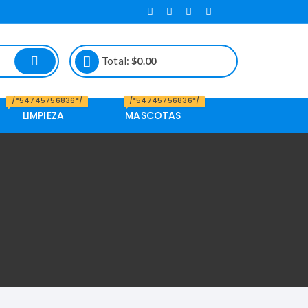
Total:
$
0.00
/*54745756836*/
/*54745756836*/
LIMPIEZA
MASCOTAS
Alimento de
Mascotas