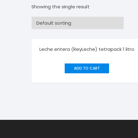
Bebidas Frías
Desodorantes Corporales
Papel
Showing the single result
Bebidas Calientes
Detergentes y Suavizantes
Snacks y Salsas
Cereales, Dulces y Golosinas
Leche entera (ReyLeche) tetrapack 1 litro
Panadería
ADD TO CART
Lácteos y Huevos
Aceites, Vinagres y Condimentos