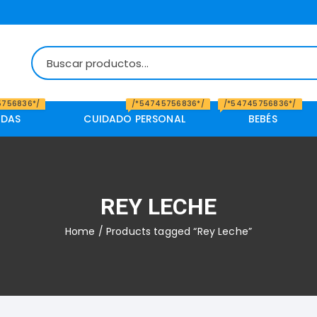
5756836*/
/*54745756836*/
/*54745756836*/
IDAS
CUIDADO PERSONAL
BEBÉS
REY LECHE
Home
/ Products tagged “Rey Leche”