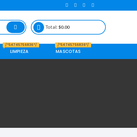
Total:
$
0.00
/*54745756836*/
/*54745756836*/
LIMPIEZA
MASCOTAS
Alimento de
Mascotas