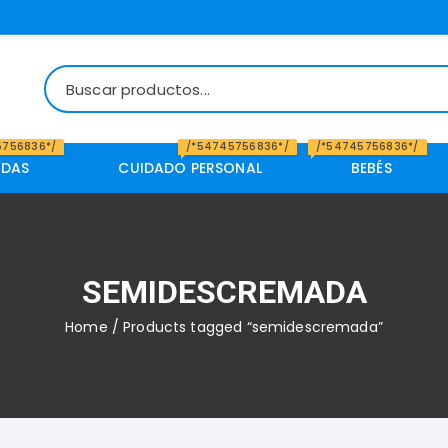
5756836*/
/*54745756836*/
/*54745756836*/
IDAS
CUIDADO PERSONAL
BEBÉS
SEMIDESCREMADA
Home
/ Products tagged “semidescremada”