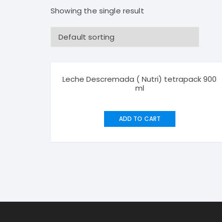
Bebidas Frías
Desodorantes Corporales
Papel
Showing the single result
Bebidas Calientes
Detergentes y Suavizantes
Snacks y Salsas
Cereales, Dulces y Golosinas
Leche Descremada ( Nutri) tetrapack 900
ml
Panadería
ADD TO CART
Lácteos y Huevos
Aceites, Vinagres y Condimentos