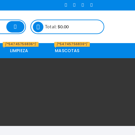
Total:
$
0.00
/*54745756836*/
/*54745756836*/
LIMPIEZA
MASCOTAS
Alimento de
Mascotas