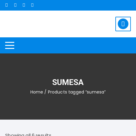
Saltar
al
contenido
SUMESA
Home
/ Products tagged “sumesa”
Showing all 6 results