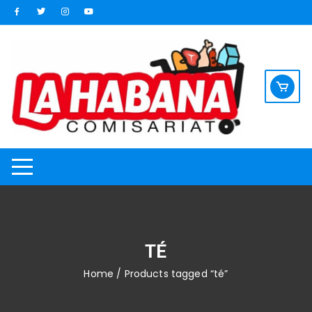
Saltar
al
contenido
TÉ
Home
/ Products tagged “té”