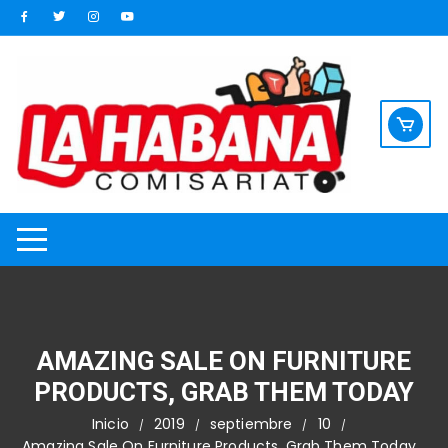
Saltar
al
contenido
AMAZING SALE ON FURNITURE
PRODUCTS, GRAB THEM TODAY
Inicio
2019
septiembre
10
Amazing Sale On Furniture Products, Grab Them Today