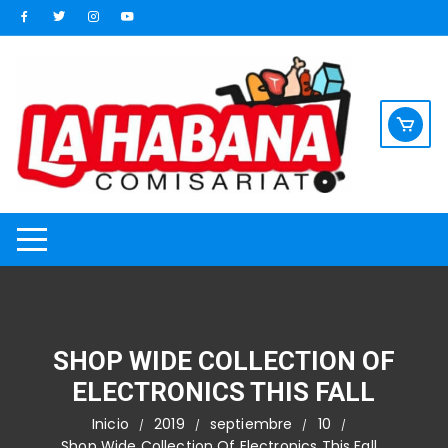
Saltar
al
contenido
SHOP WIDE COLLECTION OF
ELECTRONICS THIS FALL
Inicio
2019
septiembre
10
Shop Wide Collection Of Electronics This Fall