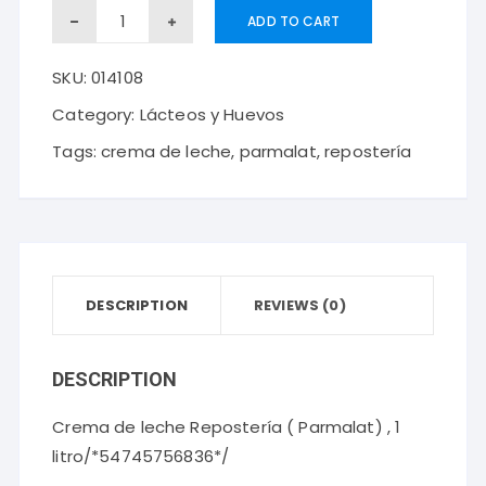
Crema
ADD TO CART
de
SKU:
014108
leche
Repostería
Category:
Lácteos y Huevos
(
Tags:
crema de leche
,
parmalat
,
repostería
Parmalat)
,
1
litro
DESCRIPTION
quantity
REVIEWS (0)
DESCRIPTION
Crema de leche Repostería ( Parmalat) , 1
litro/*54745756836*/