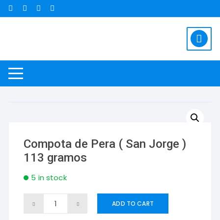
Saltar
al
contenido
Compota de Pera ( San Jorge )
113 gramos
5 in stock
Compota
ADD TO CART
de