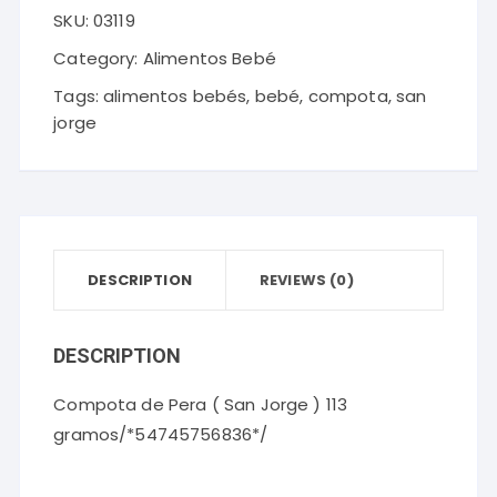
SKU:
03119
Pera
(
Category:
Alimentos Bebé
San
Tags:
alimentos bebés
,
bebé
,
compota
,
san
Jorge
jorge
)
113
gramos
quantity
DESCRIPTION
REVIEWS (0)
DESCRIPTION
Compota de Pera ( San Jorge ) 113
gramos/*54745756836*/