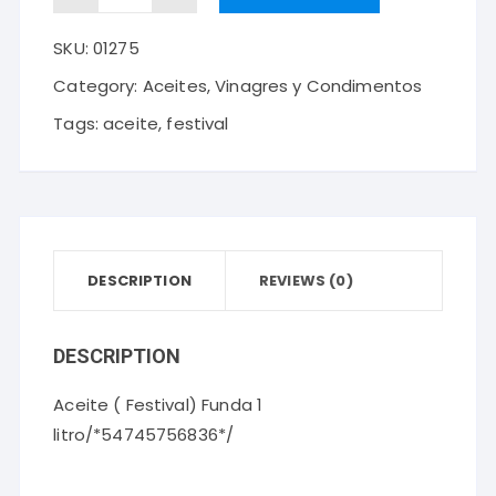
(
SKU:
01275
Festival)
Funda
Category:
Aceites, Vinagres y Condimentos
1
Tags:
aceite
,
festival
litro
quantity
DESCRIPTION
REVIEWS (0)
DESCRIPTION
Aceite ( Festival) Funda 1
litro/*54745756836*/