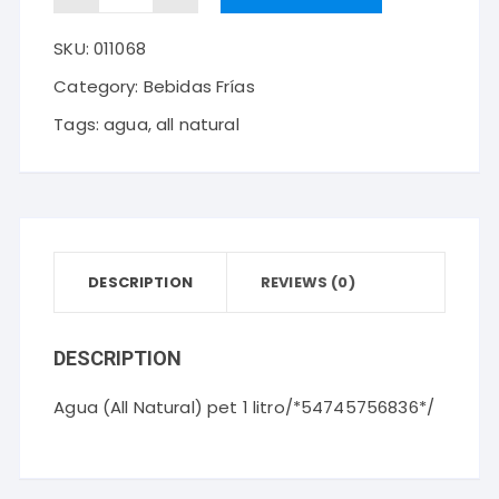
(All
SKU:
011068
Natural)
pet
Category:
Bebidas Frías
1
Tags:
agua
,
all natural
litro
quantity
DESCRIPTION
REVIEWS (0)
DESCRIPTION
Agua (All Natural) pet 1 litro/*54745756836*/