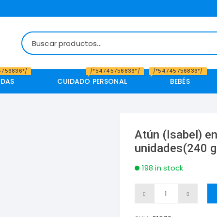
5756836*/
/*54745756836*/
/*54745756836*/
IDAS
CUIDADO PERSONAL
BEBÉS
Atún (Isabel) en
unidades(240 
198 in stock
Atún
(Isabel)