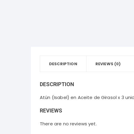
Bebidas Frías
Desodorantes Corporales
Papel
Bebidas Calientes
Detergentes y Suavizantes
Snacks y Salsas
Cereales, Dulces y Golosinas
Panadería
DESCRIPTION
REVIEWS (0)
Lácteos y Huevos
DESCRIPTION
Aceites, Vinagres y Condimentos
Atún (Isabel) en Aceite de Girasol x 3 
REVIEWS
There are no reviews yet.