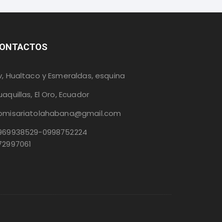
ONTACTOS
v, Hualtaco y Esmeraldas, esquina
uaquillas, El Oro, Ecuador
omisariatolahabana@gmail.com
969938529-0998752224
72997061