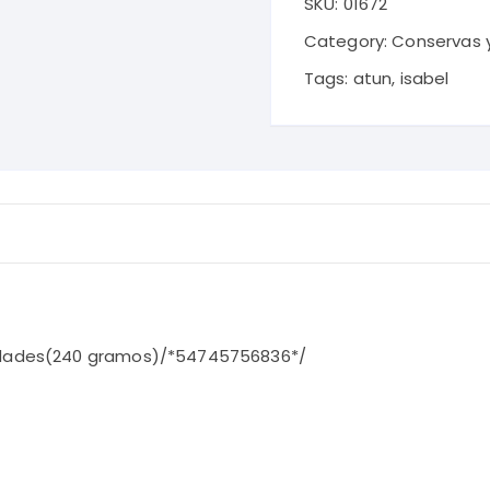
SKU:
01672
en
Aceite
Category:
Conservas 
de
Tags:
atun
,
isabel
Girasol
x
3
unidades(240
gramos)
quantity
unidades(240 gramos)/*54745756836*/