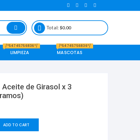
Total:
$
0.00
/*54745756836*/
/*54745756836*/
LIMPIEZA
MASCOTAS
Alimento de
Mascotas
 Aceite de Girasol x 3
gramos)
ADD TO CART