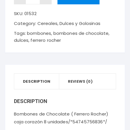
de
SKU:
01532
Chocolate
(
Category:
Cereales, Dulces y Golosinas
Ferrero
Tags:
bombones
,
bombones de chocolate
,
Rocher)
dulces
,
ferrero rocher
caja
corazón
8
unidades
DESCRIPTION
REVIEWS (0)
quantity
DESCRIPTION
Bombones de Chocolate ( Ferrero Rocher)
caja corazón 8 unidades/*54745756836*/