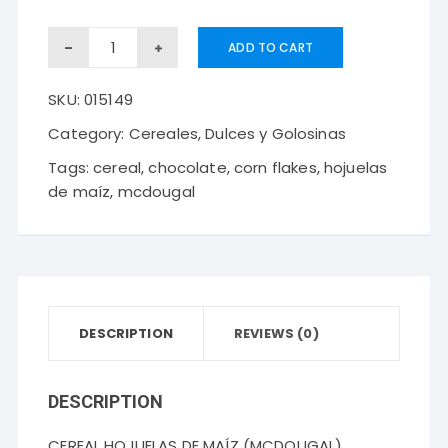
CEREAL
ADD TO CART
HOJUELAS
SKU:
015149
DE
MAÍZ
Category:
Cereales, Dulces y Golosinas
(MCDOUGAL)
Tags:
cereal
,
chocolate
,
corn flakes
,
hojuelas
CHOCOLATE
de maíz
,
mcdougal
380
Gr
quantity
DESCRIPTION
REVIEWS (0)
DESCRIPTION
CEREAL HOJUELAS DE MAÍZ (MCDOUGAL)