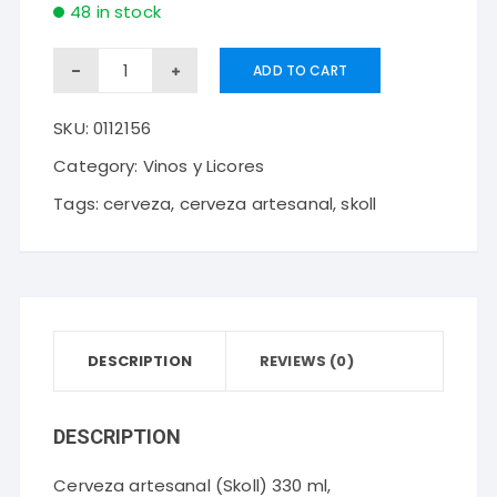
48 in stock
Cerveza
ADD TO CART
artesanal
SKU:
0112156
(Skoll)
330
Category:
Vinos y Licores
ml,
Tags:
cerveza
,
cerveza artesanal
,
skoll
Negra
quantity
DESCRIPTION
REVIEWS (0)
DESCRIPTION
Cerveza artesanal (Skoll) 330 ml,