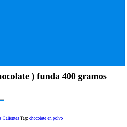
hocolate ) funda 400 gramos
s Calientes
Tag:
chocolate en polvo