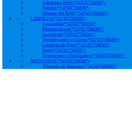
Alimentos Bebé
/*54745756836*/
Pañales
/*54745756836*/
Higiene del Bebé
/*54745756836*/
LIMPIEZA
/*54745756836*/
Lavavajilla
/*54745756836*/
Blanqueadores
/*54745756836*/
Insecticida
/*54745756836*/
Desinfectantes y Cloros
/*54745756836*/
Limpieza de Pisos
/*54745756836*/
Papel
/*54745756836*/
Detergentes y Suavizantes
/*54745756836*/
MASCOTAS
/*54745756836*/
Alimento de Mascotas
/*54745756836*/