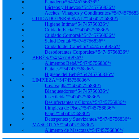
Panadería
/*54745756836*/
Lácteos y Huevos
/*54745756836*/
Aceites, Vinagres y Condimentos
/*5474575683
CUIDADO PERSONAL
/*54745756836*/
Higiene Intima
/*54745756836*/
Cuidado Facial
/*54745756836*/
Cuidado Corporal
/*54745756836*/
Salud Dental
/*54745756836*/
Cuidado del Cabello
/*54745756836*/
Desodorantes Corporales
/*54745756836*/
BEBÉS
/*54745756836*/
Alimentos Bebé
/*54745756836*/
Pañales
/*54745756836*/
Higiene del Bebé
/*54745756836*/
LIMPIEZA
/*54745756836*/
Lavavajilla
/*54745756836*/
Blanqueadores
/*54745756836*/
Insecticida
/*54745756836*/
Desinfectantes y Cloros
/*54745756836*/
Limpieza de Pisos
/*54745756836*/
Papel
/*54745756836*/
Detergentes y Suavizantes
/*54745756836*/
MASCOTAS
/*54745756836*/
Alimento de Mascotas
/*54745756836*/