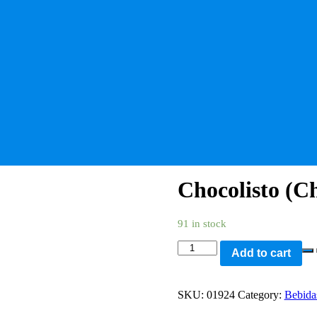
Chocolisto (C
91 in stock
Chocolisto
Add to cart
(Chocolate
)
funda
SKU:
01924
Category:
Bebida
400
gramos