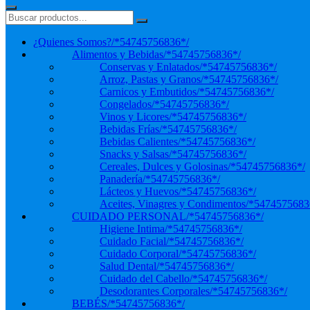
¿Quienes Somos?
/*54745756836*/
Alimentos y Bebidas
/*54745756836*/
Conservas y Enlatados
/*54745756836*/
Arroz, Pastas y Granos
/*54745756836*/
Carnicos y Embutidos
/*54745756836*/
Congelados
/*54745756836*/
Vinos y Licores
/*54745756836*/
Bebidas Frías
/*54745756836*/
Bebidas Calientes
/*54745756836*/
Snacks y Salsas
/*54745756836*/
Cereales, Dulces y Golosinas
/*54745756836*/
Panadería
/*54745756836*/
Lácteos y Huevos
/*54745756836*/
Aceites, Vinagres y Condimentos
/*5474575683
CUIDADO PERSONAL
/*54745756836*/
Higiene Intima
/*54745756836*/
Cuidado Facial
/*54745756836*/
Cuidado Corporal
/*54745756836*/
Salud Dental
/*54745756836*/
Cuidado del Cabello
/*54745756836*/
Desodorantes Corporales
/*54745756836*/
BEBÉS
/*54745756836*/