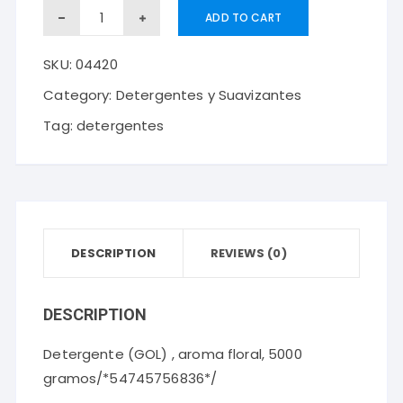
Detergente
ADD TO CART
(GOL)
SKU:
04420
,
aroma
Category:
Detergentes y Suavizantes
floral,
Tag:
detergentes
5000
gramos
quantity
DESCRIPTION
REVIEWS (0)
DESCRIPTION
Detergente (GOL) , aroma floral, 5000
gramos/*54745756836*/