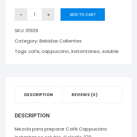
Mezcla
ADD TO CART
para
SKU:
01926
preparar
Café
Category:
Bebidas Calientes
Cappuccino
Tags:
cafe
,
cappuccino
,
instantaneo
,
soluble
instantaneo
soluble
Colcafe
270
DESCRIPTION
gramos
REVIEWS (0)
quantity
DESCRIPTION
Mezcla para preparar Café Cappuccino