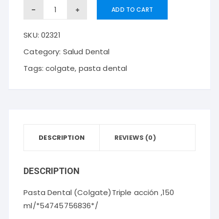
Pasta
ADD TO CART
Dental
SKU:
02321
(Colgate)Triple
acción
Category:
Salud Dental
,150
Tags:
colgate
,
pasta dental
ml
quantity
DESCRIPTION
REVIEWS (0)
DESCRIPTION
Pasta Dental (Colgate)Triple acción ,150
ml/*54745756836*/