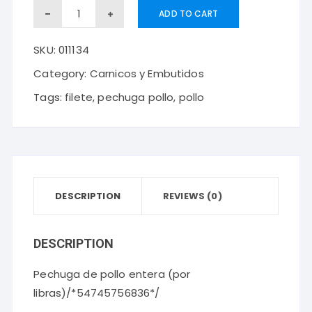
Pechuga
ADD TO CART
de
SKU:
011134
pollo
entera
Category:
Carnicos y Embutidos
(por
Tags:
filete
,
pechuga pollo
,
pollo
libras)
quantity
DESCRIPTION
REVIEWS (0)
DESCRIPTION
Pechuga de pollo entera (por
libras)/*54745756836*/