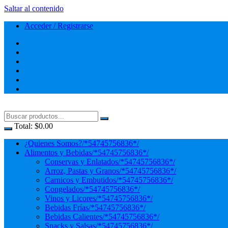
Saltar al contenido
Acceder / Registrarse
Total:
$
0.00
¿Quienes Somos?
/*54745756836*/
Alimentos y Bebidas
/*54745756836*/
Conservas y Enlatados
/*54745756836*/
Arroz, Pastas y Granos
/*54745756836*/
Carnicos y Embutidos
/*54745756836*/
Congelados
/*54745756836*/
Vinos y Licores
/*54745756836*/
Bebidas Frías
/*54745756836*/
Bebidas Calientes
/*54745756836*/
Snacks y Salsas
/*54745756836*/