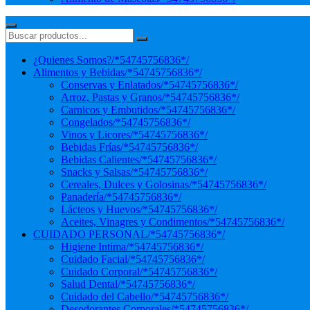
¿Quienes Somos?
/*54745756836*/
Alimentos y Bebidas
/*54745756836*/
Conservas y Enlatados
/*54745756836*/
Arroz, Pastas y Granos
/*54745756836*/
Carnicos y Embutidos
/*54745756836*/
Congelados
/*54745756836*/
Vinos y Licores
/*54745756836*/
Bebidas Frías
/*54745756836*/
Bebidas Calientes
/*54745756836*/
Snacks y Salsas
/*54745756836*/
Cereales, Dulces y Golosinas
/*54745756836*/
Panadería
/*54745756836*/
Lácteos y Huevos
/*54745756836*/
Aceites, Vinagres y Condimentos
/*54745756836*/
CUIDADO PERSONAL
/*54745756836*/
Higiene Intima
/*54745756836*/
Cuidado Facial
/*54745756836*/
Cuidado Corporal
/*54745756836*/
Salud Dental
/*54745756836*/
Cuidado del Cabello
/*54745756836*/
Desodorantes Corporales
/*54745756836*/