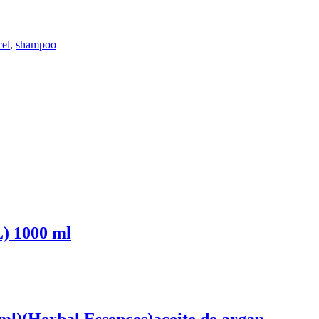
cel
,
shampoo
) 1000 ml
)(Herbal Essences)aceite de argan