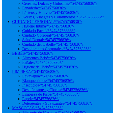
Cereales, Dulces y Golosinas
/*54745756836*/
Panadería
/*54745756836*/
Lácteos y Huevos
/*54745756836*/
Aceites, Vinagres y Condimentos
/*54745756836*/
CUIDADO PERSONAL
/*54745756836*/
Higiene Intima
/*54745756836*/
Cuidado Facial
/*54745756836*/
Cuidado Corporal
/*54745756836*/
Salud Dental
/*54745756836*/
Cuidado del Cabello
/*54745756836*/
Desodorantes Corporales
/*54745756836*/
BEBÉS
/*54745756836*/
Alimentos Bebé
/*54745756836*/
Pañales
/*54745756836*/
Higiene del Bebé
/*54745756836*/
LIMPIEZA
/*54745756836*/
Lavavajilla
/*54745756836*/
Blanqueadores
/*54745756836*/
Insecticida
/*54745756836*/
Desinfectantes y Cloros
/*54745756836*/
Limpieza de Pisos
/*54745756836*/
Papel
/*54745756836*/
Detergentes y Suavizantes
/*54745756836*/
MASCOTAS
/*54745756836*/
Alimento de Mascotas
/*54745756836*/