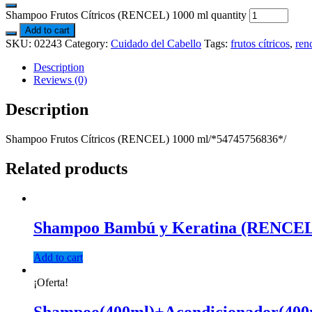
Shampoo Frutos Cítricos (RENCEL) 1000 ml quantity
Add to cart
SKU:
02243
Category:
Cuidado del Cabello
Tags:
frutos cítricos
,
ren
Description
Reviews (0)
Description
Shampoo Frutos Cítricos (RENCEL) 1000 ml/*54745756836*/
Related products
Shampoo Bambú y Keratina (RENCEL
Add to cart
¡Oferta!
Shampoo(400ml)+Acondicionador(400ml