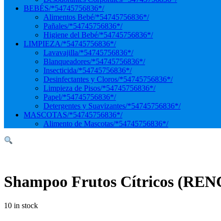
BEBÉS
/*54745756836*/
Alimentos Bebé
/*54745756836*/
Pañales
/*54745756836*/
Higiene del Bebé
/*54745756836*/
LIMPIEZA
/*54745756836*/
Lavavajilla
/*54745756836*/
Blanqueadores
/*54745756836*/
Insecticida
/*54745756836*/
Desinfectantes y Cloros
/*54745756836*/
Limpieza de Pisos
/*54745756836*/
Papel
/*54745756836*/
Detergentes y Suavizantes
/*54745756836*/
MASCOTAS
/*54745756836*/
Alimento de Mascotas
/*54745756836*/
Shampoo Frutos Cítricos (REN
10 in stock