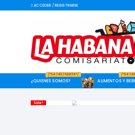
Saltar
ACCEDER / REGISTRARSE
al
contenido
/*54745756836*/
/*5474
¿QUIENES SOMOS?
ALIMENTOS Y BEB
Conservas y Enlatados
Higiene Intima
Alimentos Bebé
Lavavajilla
Blanqueadores
Cuidado Facia
Pañales
Arro
Sale!
Desodorantes Corporales
Detergentes y Suavizantes
Bebidas Frías
Bebidas Calie
Lácteos y Huevos
Aceites, 