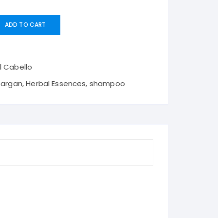
+Acondicionador(400ml)
ADD TO CART
l Cabello
,
argan
,
Herbal Essences
,
shampoo