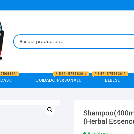
5756836*/
/*54745756836*/
/*54745756836*/
IDAS
CUIDADO PERSONAL
BEBÉS
l
z, Pastas y Granos
Higiene del Bebé
Insecticida
Cuidado Corporal
Desinfectantes y Cloros
Salud Dental
Cuidad
L
C
Carnicos y Embutidos
Shampoo(400ml
ntes
Snacks y Salsas
Cereales, Dulces y Go
(Herbal Essenc
Vinagres y Condimentos
8 in stock