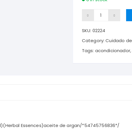
Shampoo(400ml)
(Herbal
SKU:
02224
Essences)aceite
de
Category:
Cuidado de
argan
Tags:
acondicionador
quantity
(Herbal Essences)aceite de argan/*54745756836*/