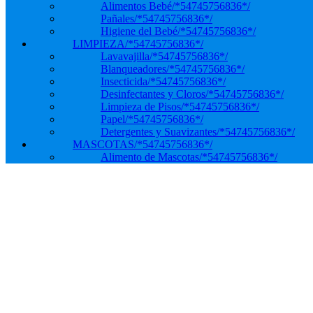
Alimentos Bebé
/*54745756836*/
Pañales
/*54745756836*/
Higiene del Bebé
/*54745756836*/
LIMPIEZA
/*54745756836*/
Lavavajilla
/*54745756836*/
Blanqueadores
/*54745756836*/
Insecticida
/*54745756836*/
Desinfectantes y Cloros
/*54745756836*/
Limpieza de Pisos
/*54745756836*/
Papel
/*54745756836*/
Detergentes y Suavizantes
/*54745756836*/
MASCOTAS
/*54745756836*/
Alimento de Mascotas
/*54745756836*/