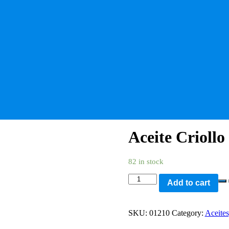
Aceite Criollo 
82 in stock
Aceite
Add to cart
Criollo
1
litro
SKU:
01210
Category:
Aceite
quantity