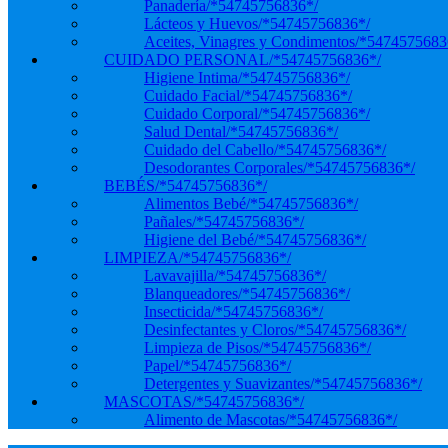
Panadería
/*54745756836*/
Lácteos y Huevos
/*54745756836*/
Aceites, Vinagres y Condimentos
/*5474575683
CUIDADO PERSONAL
/*54745756836*/
Higiene Intima
/*54745756836*/
Cuidado Facial
/*54745756836*/
Cuidado Corporal
/*54745756836*/
Salud Dental
/*54745756836*/
Cuidado del Cabello
/*54745756836*/
Desodorantes Corporales
/*54745756836*/
BEBÉS
/*54745756836*/
Alimentos Bebé
/*54745756836*/
Pañales
/*54745756836*/
Higiene del Bebé
/*54745756836*/
LIMPIEZA
/*54745756836*/
Lavavajilla
/*54745756836*/
Blanqueadores
/*54745756836*/
Insecticida
/*54745756836*/
Desinfectantes y Cloros
/*54745756836*/
Limpieza de Pisos
/*54745756836*/
Papel
/*54745756836*/
Detergentes y Suavizantes
/*54745756836*/
MASCOTAS
/*54745756836*/
Alimento de Mascotas
/*54745756836*/