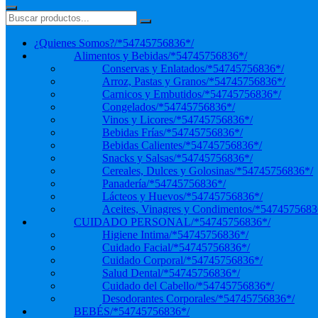
¿Quienes Somos?
/*54745756836*/
Alimentos y Bebidas
/*54745756836*/
Conservas y Enlatados
/*54745756836*/
Arroz, Pastas y Granos
/*54745756836*/
Carnicos y Embutidos
/*54745756836*/
Congelados
/*54745756836*/
Vinos y Licores
/*54745756836*/
Bebidas Frías
/*54745756836*/
Bebidas Calientes
/*54745756836*/
Snacks y Salsas
/*54745756836*/
Cereales, Dulces y Golosinas
/*54745756836*/
Panadería
/*54745756836*/
Lácteos y Huevos
/*54745756836*/
Aceites, Vinagres y Condimentos
/*5474575683
CUIDADO PERSONAL
/*54745756836*/
Higiene Intima
/*54745756836*/
Cuidado Facial
/*54745756836*/
Cuidado Corporal
/*54745756836*/
Salud Dental
/*54745756836*/
Cuidado del Cabello
/*54745756836*/
Desodorantes Corporales
/*54745756836*/
BEBÉS
/*54745756836*/