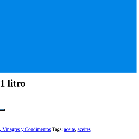
1 litro
s, Vinagres y Condimentos
Tags:
aceite
,
aceites