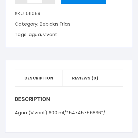
(Vivant)
SKU:
011069
600
ml
Category:
Bebidas Frías
quantity
Tags:
agua
,
vivant
DESCRIPTION
REVIEWS (0)
DESCRIPTION
Agua (Vivant) 600 ml/*54745756836*/