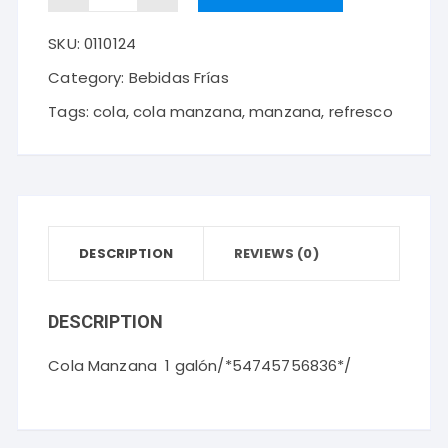
Manzana
SKU:
0110124
1
galón
Category:
Bebidas Frías
quantity
Tags:
cola
,
cola manzana
,
manzana
,
refresco
DESCRIPTION
REVIEWS (0)
DESCRIPTION
Cola Manzana 1 galón/*54745756836*/