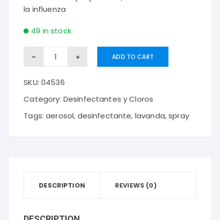
la influenza
49 in stock
Desinfectante
ADD TO CART
en
SKU:
04536
aerosol
(
Category:
Desinfectantes y Cloros
IGENIX)Aroma
Tags:
aerosol
,
desinfectante
,
lavanda
,
spray
Lavanda
(360
cm3)
quantity
DESCRIPTION
REVIEWS (0)
DESCRIPTION