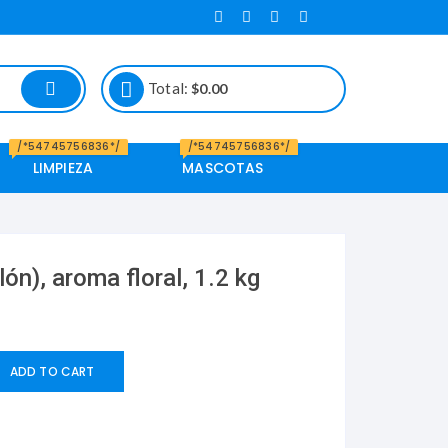
Total:
$
0.00
/*54745756836*/
/*54745756836*/
LIMPIEZA
MASCOTAS
Alimento de
Mascotas
ón), aroma floral, 1.2 kg
ADD TO CART