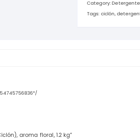
floral,
Category:
Detergente
1.2
Tags:
ciclón
,
detergen
kg
quantity
g/*54745756836*/
clón), aroma floral, 1.2 kg”