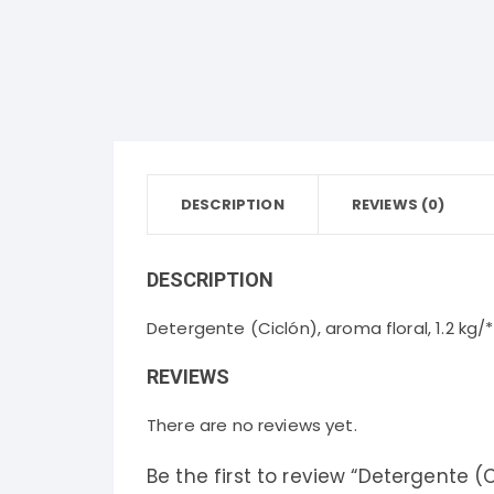
Bebidas Frías
Desodorantes Corporales
Papel
Bebidas Calientes
Detergentes y Suavizantes
Snacks y Salsas
Cereales, Dulces y Golosinas
DESCRIPTION
REVIEWS (0)
Panadería
Lácteos y Huevos
DESCRIPTION
Aceites, Vinagres y Condimentos
Detergente (Ciclón), aroma floral, 1.2 k
REVIEWS
There are no reviews yet.
Be the first to review “Detergente (Ci