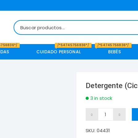
5756836*/
/*54745756836*/
/*54745756836*/
IDAS
CUIDADO PERSONAL
BEBÉS
Detergente (Cicl
3 in stock
Detergente
(Ciclón),
SKU:
04431
aroma