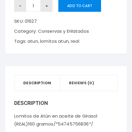
Lomitos
ADD TO CART
de
SKU:
01627
Atún
en
Category:
Conservas y Enlatados
aceite
Tags:
atun
,
lomitos atun
,
real
de
Girasol
(REAL)160
gramos
DESCRIPTION
quantity
REVIEWS (0)
DESCRIPTION
Lomitos de Atún en aceite de Girasol
(REAL)160 gramos/*54745756836*/