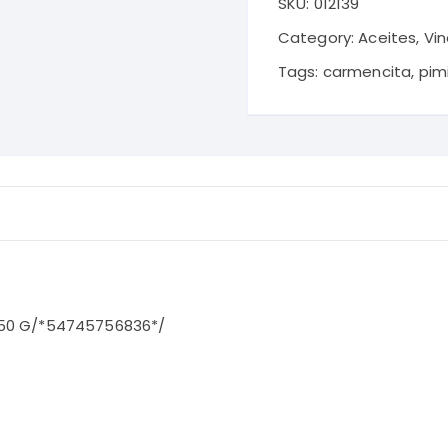
SKU:
012139
(CARMENCITA)
MOLINILLO
Category:
Aceites, Vi
50
Tags:
carmencita
,
pim
G
quantity
 50 G/*54745756836*/