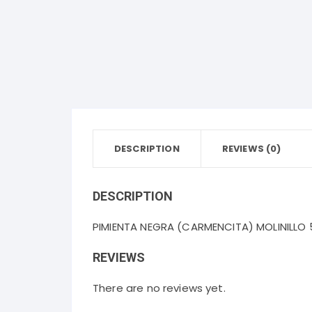
Bebidas Frías
Desodorantes Corporales
Papel
Bebidas Calientes
Detergentes y Suavizantes
Snacks y Salsas
Cereales, Dulces y Golosinas
Panadería
DESCRIPTION
REVIEWS (0)
Lácteos y Huevos
DESCRIPTION
Aceites, Vinagres y Condimentos
PIMIENTA NEGRA (CARMENCITA) MOLINILLO
REVIEWS
There are no reviews yet.