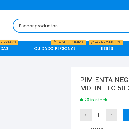
5756836*/
/*54745756836*/
/*54745756836*/
IDAS
CUIDADO PERSONAL
BEBÉS
PIMIENTA NEG
MOLINILLO 50 
20 in stock
PIMIENTA
NEGRA