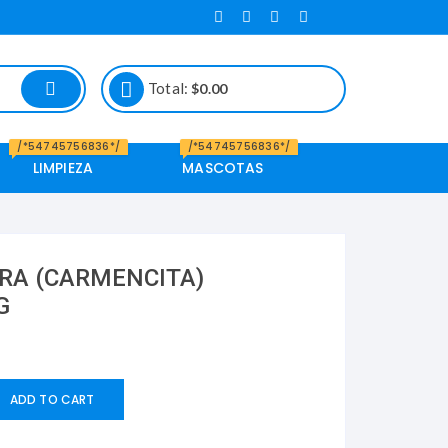
Total:
$
0.00
/*54745756836*/
/*54745756836*/
LIMPIEZA
MASCOTAS
Alimento de
Mascotas
RA (CARMENCITA)
G
ADD TO CART