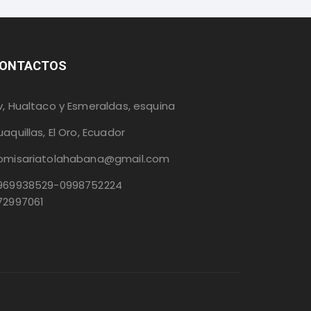
ONTACTOS
v, Hualtaco y Esmeraldas, esquina
uaquillas, El Oro, Ecuador
omisariatolahabana@gmail.com
969938529-0998752224
72997061