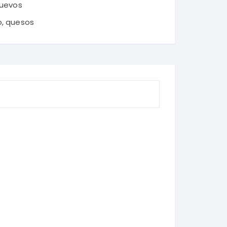
Huevos
o
,
quesos