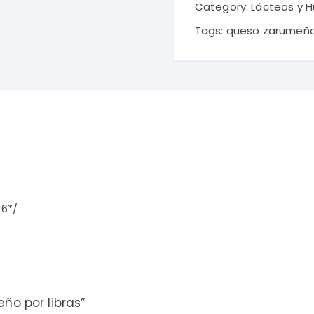
libras
Category:
Lácteos y 
quantity
Tags:
queso zarumeñ
6*/
ño por libras”