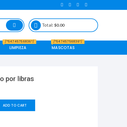
Total:
$
0.00
/*54745756836*/
/*54745756836*/
LIMPIEZA
MASCOTAS
Alimento de
Mascotas
 por libras
ADD TO CART