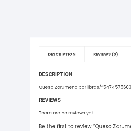
Bebidas Frías
Desodorantes Corporales
Papel
Bebidas Calientes
Detergentes y Suavizantes
Snacks y Salsas
Cereales, Dulces y Golosinas
DESCRIPTION
REVIEWS (0)
Panadería
Lácteos y Huevos
DESCRIPTION
Aceites, Vinagres y Condimentos
Queso Zarumeño por libras/*5474575683
REVIEWS
There are no reviews yet.
Be the first to review “Queso Zarume